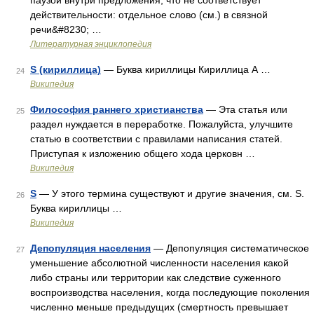
паузой внутри предложения, что не соответствует
действительности: отдельное слово (см.) в связной
речи&#8230; …
Литературная энциклопедия
Ѕ (кириллица)
— Буква кириллицы Кириллица А …
24
Википедия
Философия раннего христианства
— Эта статья или
25
раздел нуждается в переработке. Пожалуйста, улучшите
статью в соответствии с правилами написания статей.
Приступая к изложению общего хода церковн …
Википедия
Ѕ
— У этого термина существуют и другие значения, см. S.
26
Буква кириллицы …
Википедия
Депопуляция населения
— Депопуляция систематическое
27
уменьшение абсолютной численности населения какой
либо страны или территории как следствие суженного
воспроизводства населения, когда последующие поколения
численно меньше предыдущих (смертность превышает