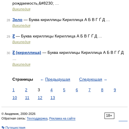
рождаемость,&#8230; …
Википедия
Зело
— Буква кириллицы Кириллица А Б В Г Ґ Д …
28
Википедия
Ꙃ
— Буква кириллицы Кириллица А Б В Г Ґ Д …
29
Википедия
Ꙃ (кириллица)
— Буква кириллицы Кириллица А Б В Г Ґ Д
30
…
Википедия
Страницы
←
Предыдущая
Следующая
→
1
2
3
4
5
6
7
8
9
10
11
12
13
© Академик, 2000-2026
18+
Обратная связь:
Техподдержка
,
Реклама на сайте
👣 Путешествия